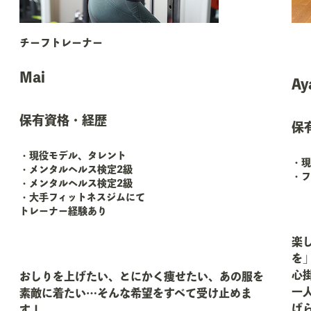
チーフトレーナー
Mai
Ay
保有資格・経歴
保
・現役モデル、タレント
・現
・メンタルヘルス検定2級
・フ
・メンタルヘルス検定2級
・大手フィットネスジムにて
トレーナー経験あり
楽
を
心
おしりを上げたい、とにかく痩せたい、あの服を
一
素敵に着たい…そんな希望をすべて受け止めま
げ
す！