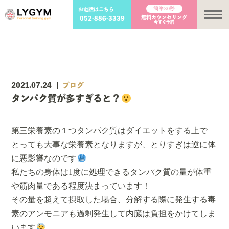
簡単30秒
お電話はこちら
メ
無料カウンセリング
052-886-3339
今すぐ予約
2021.07.24
ブログ
タンパク質が多すぎると？
第三栄養素の１つタンパク質はダイエットをする上で
とっても大事な栄養素となりますが、とりすぎは逆に体
に悪影響なのです
私たちの身体は1度に処理できるタンパク質の量が体重
や筋肉量である程度決まっています！
その量を超えて摂取した場合、分解する際に発生する毒
素のアンモニアも過剰発生して内臓は負担をかけてしま
います