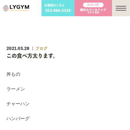
簡単30秒
お電話はこちら
メ
無料カウンセリング
052-886-3339
今すぐ予約
2021.03.28
ブログ
この食べ方太ります。
丼もの
ラーメン
チャーハン
ハンバーグ