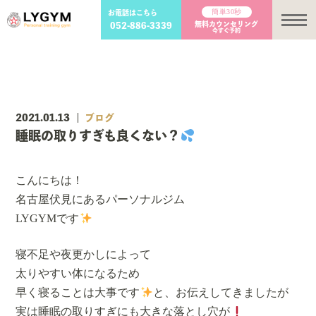
簡単30秒
お電話はこちら
メ
無料カウンセリング
052-886-3339
今すぐ予約
2021.01.13
ブログ
睡眠の取りすぎも良くない？
こんにちは！
名古屋伏見にあるパーソナルジム
LYGYMです
寝不足や夜更かしによって
太りやすい体になるため
早く寝ることは大事です
と、お伝えしてきましたが
実は睡眠の取りすぎにも大きな落とし穴が