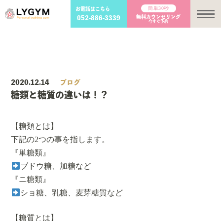
簡単30秒
お電話はこちら
メ
無料カウンセリング
052-886-3339
今すぐ予約
2020.12.14
ブログ
糖類と糖質の違いは！？
【糖類とは】
下記の2つの事を指します。
『単糖類』
ブドウ糖、加糖など
『ニ糖類』
ショ糖、乳糖、麦芽糖質など
【糖質とは】