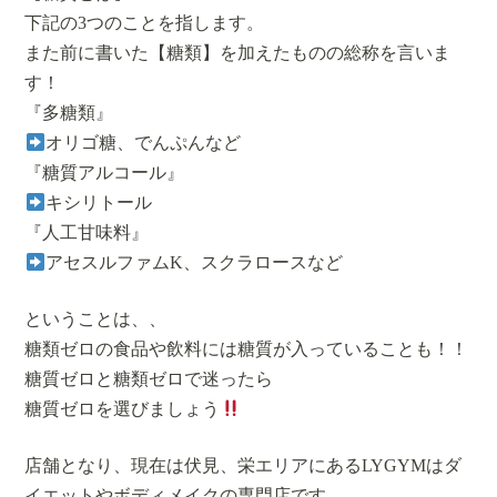
下記の3つのことを指します。
また前に書いた【糖類】を加えたものの総称を言いま
す！
『多糖類』
オリゴ糖、でんぷんなど
『糖質アルコール』
キシリトール
『人工甘味料』
アセスルファムK、スクラロースなど
ということは、、
糖類ゼロの食品や飲料には糖質が入っていることも！！
糖質ゼロと糖類ゼロで迷ったら
糖質ゼロを選びましょう
店舗となり、現在は伏見、栄エリアにあるLYGYMはダ
イエットやボディメイクの専門店です。