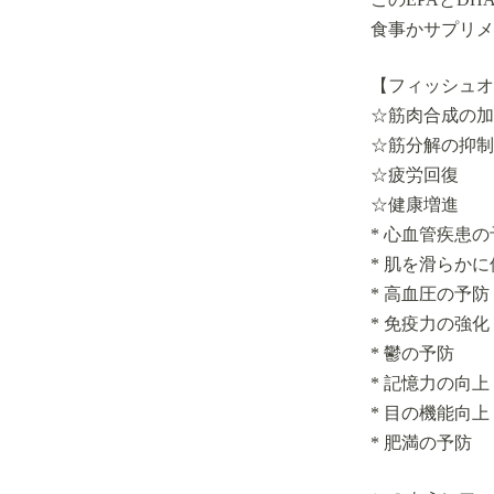
食事かサプリメ
【フィッシュオ
☆筋肉合成の加
☆筋分解の抑制
☆疲労回復
☆健康増進
* 心血管疾患の
* 肌を滑らかに
* 高血圧の予防
* 免疫力の強化
* 鬱の予防
* 記憶力の向上
* 目の機能向上
* 肥満の予防